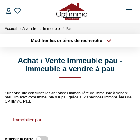
Accueil
A vendre
Immeuble
Pau
VENTES
Modifier les critères de recherche
Type de transaction
Localisation
LOCATIONS
Acheter
Localisation
Achat / Vente Immeuble pau -
Type de bien
Sélectionnez...
Surface min
Immeuble a vendre à pau
GESTION
Plus de critères
Budget max
ESTIMATION
Sur notre site consultez les annonces immobilière de Immeuble à vendre
pau. Trouvez votre Immeuble sur pau grâce aux annonces immobilières de
Créer une alerte
OPTIMMO Pau.
NOTRE AGENCE
Immobilier pau
BIENS VENDUS
Afficher la carte