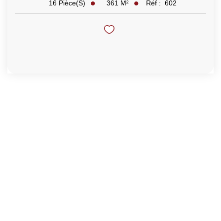
361
M²
Réf :
602
16
Pièce(s)