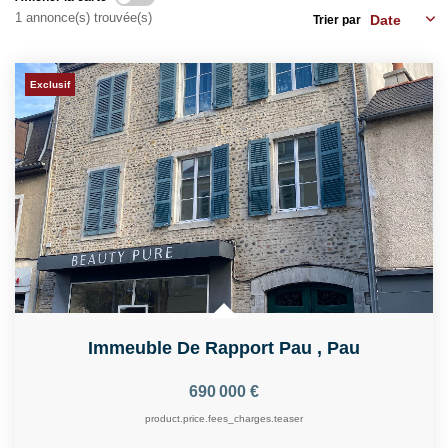
EXTRANET CLIENTS
1 annonce(s) trouvée(s)
Trier par
Exclusif
Immeuble De Rapport Pau
,
Pau
690 000 €
product.price.fees_charges.teaser