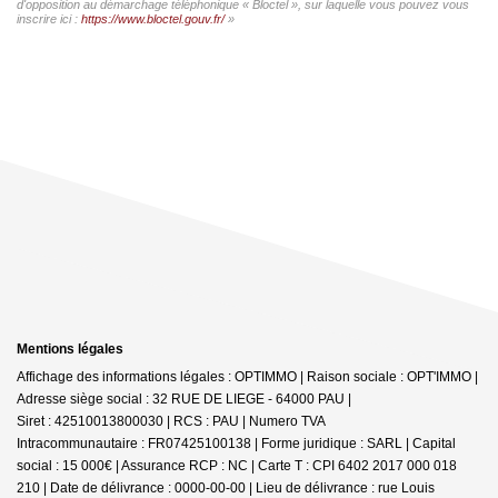
d'opposition au démarchage téléphonique « Bloctel », sur laquelle vous pouvez vous
inscrire ici :
https://www.bloctel.gouv.fr/
»
Mentions légales
Affichage des informations légales : OPTIMMO | Raison sociale : OPT'IMMO |
Adresse siège social : 32 RUE DE LIEGE - 64000 PAU |
Siret : 42510013800030 | RCS : PAU | Numero TVA
Intracommunautaire : FR07425100138 | Forme juridique : SARL | Capital
social : 15 000€ | Assurance RCP : NC |
Carte T : CPI 6402 2017 000 018
210 | Date de délivrance : 0000-00-00 | Lieu de délivrance : rue Louis