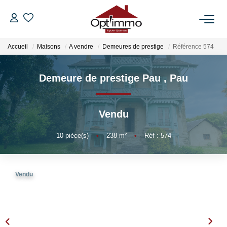
Accueil
Maisons
A vendre
Demeures de prestige
Référence 574
VENTES
Demeure de prestige Pau
,
Pau
LOCATIONS
GESTION
Vendu
10
pièce(s)
•
238
m²
•
Réf : 574
ESTIMATION
NOTRE AGENCE
Vendu
BIENS VENDUS