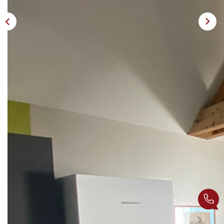
EXTRANET CLIENTS
Description
Réf : 620
Maison de plain-pied en très bon état.
Composée d'une entrée, d'une belle pièce de vie lumineuse
avec cuisine aménagée et équipée, quatre chambres, une
buanderie une salle de bains et d'un WC indépendant. Les