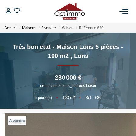
Accueil
Maisons
A vendre
Maison
Référence 620
VENTES
Trés bon état - Maison Lons 5 pièces -
LOCATIONS
100 m2
,
Lons
GESTION
280 000 €
ESTIMATION
product.price.fees_charges.teaser
5
pièce(s)
•
100
m²
•
Réf : 620
NOTRE AGENCE
BIENS VENDUS
A vendre