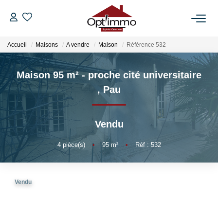
Accueil
Maisons
A vendre
Maison
Référence 532
VENTES
Maison 95 m² - proche cité universitaire
LOCATIONS
,
Pau
GESTION
Vendu
ESTIMATION
4
pièce(s)
•
95
m²
•
Réf : 532
NOTRE AGENCE
Vendu
BIENS VENDUS