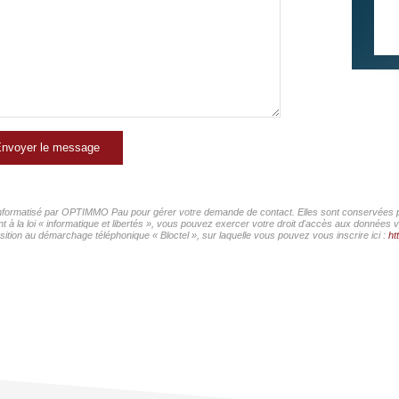
nvoyer le message
r informatisé par OPTIMMO Pau pour gérer votre demande de contact. Elles sont conservées pou
t à la loi « informatique et libertés », vous pouvez exercer votre droit d'accès aux données
ition au démarchage téléphonique « Bloctel », sur laquelle vous pouvez vous inscrire ici :
ht