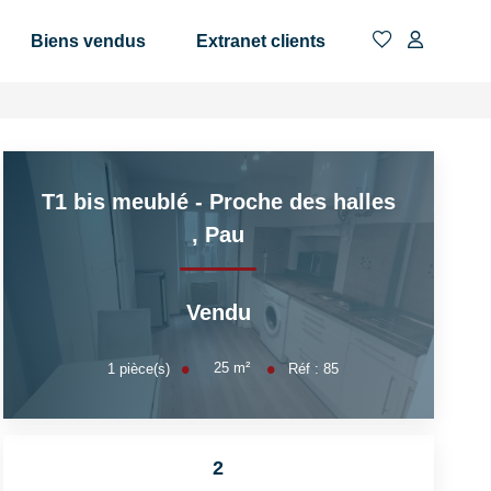
Biens vendus
Extranet clients
T1 bis meublé - Proche des halles
,
Pau
Vendu
25
m²
1
pièce(s)
Réf :
85
2