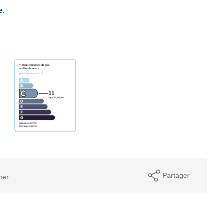
e.
Partager
mer