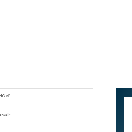
NOM*
email*