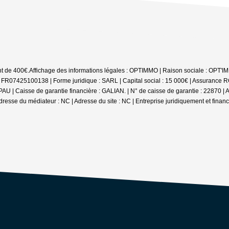
nt de 400€.
Affichage des informations légales : OPTIMMO | Raison sociale : OPT'I
FR07425100138 | Forme juridique : SARL | Capital social : 15 000€ | Assurance R
U | Caisse de garantie financière : GALIAN. | N° de caisse de garantie : 22870 | A
resse du médiateur : NC | Adresse du site : NC |
Entreprise juridiquement et fina