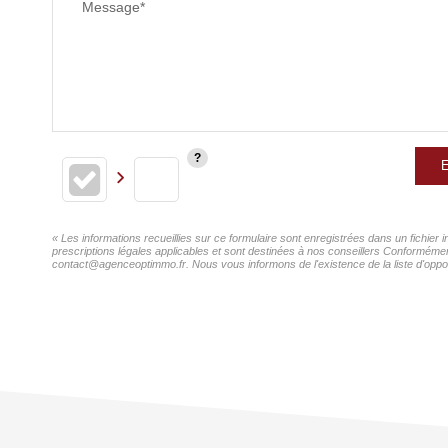
Message*
E
« Les informations recueillies sur ce formulaire sont enregistrées dans un fichie
prescriptions légales applicables et sont destinées à nos conseillers Conformémen
contact@agenceoptimmo.fr. Nous vous informons de l'existence de la liste d'oppos