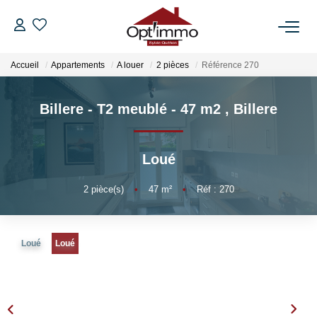
Accueil
Appartements
A louer
2 pièces
Référence 270
VENTES
Billere - T2 meublé - 47 m2
,
Billere
LOCATIONS
GESTION
Loué
2
pièce(s)
•
47
m²
•
Réf : 270
ESTIMATION
NOTRE AGENCE
Loué
Loué
BIENS VENDUS