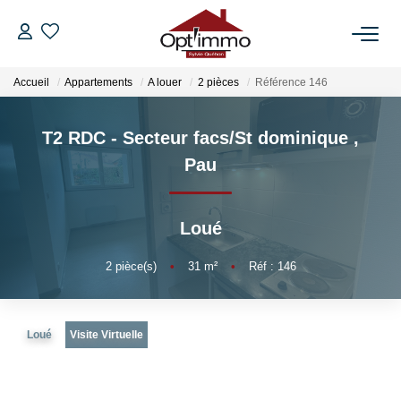
Accueil
Appartements
A louer
2 pièces
Référence 146
VENTES
T2 RDC - Secteur facs/St dominique
,
LOCATIONS
Pau
GESTION
Loué
ESTIMATION
2
pièce(s)
•
31
m²
•
Réf : 146
NOTRE AGENCE
Loué
Visite Virtuelle
BIENS VENDUS