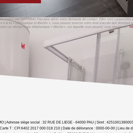
r informatisé par OPTIMMO Pau pour gérer votre demande de contact. Elles sont conservées pou
t à la loi « informatique et libertés », vous pouvez exercer votre droit d'accès aux données
ition au démarchage téléphonique « Bloctel », sur laquelle vous pouvez vous inscrire ici :
ht
IMMO | Adresse siège social : 32 RUE DE LIEGE - 64000 PAU | Siret : 4251001380
Carte T : CPI 6402 2017 000 018 210 | Date de délivrance : 0000-00-00 | Lieu de 