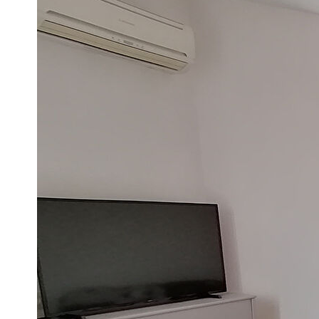
Impri
Nos honoraires
Ce bien est soumis à un diagnostic ERP (État des Ris
https://www.georisques.gouv.fr/