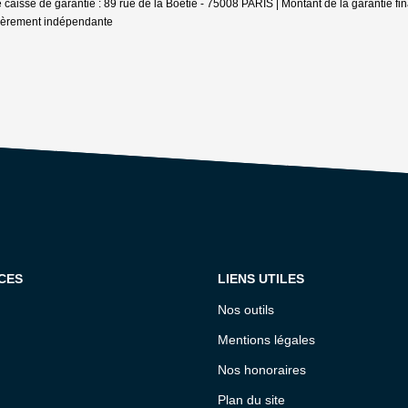
se caisse de garantie : 89 rue de la Boétie - 75008 PARIS | Montant de la garantie
cièrement indépendante
CES
LIENS UTILES
Nos outils
Mentions légales
Nos honoraires
Plan du site