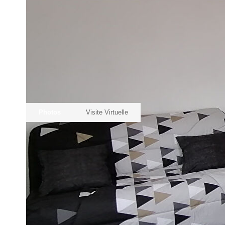
Photos
Visite Virtuelle
Description
Réf : 210
Beau Studio équipé, rénové à neuf (cuisine, lit BZ, table)
Calme - Lumineux - Proche Fac - Nord de Pau - Climatisatio
1 Parking privé - Portail électrique