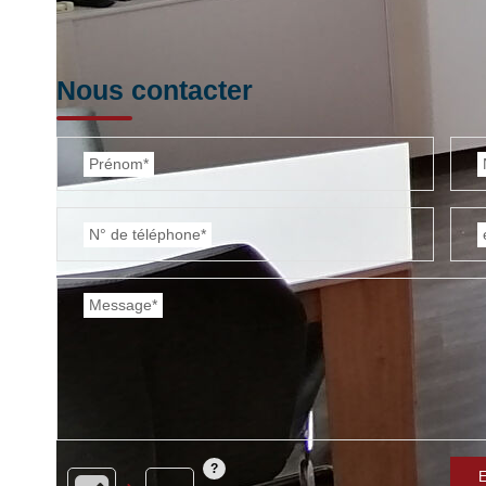
Nous contacter
Prénom*
N° de téléphone*
Message*
E