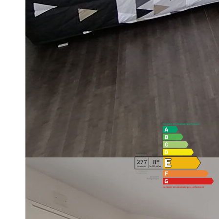
Accès à une laverie (machine à laver + sèche linge )
Idéal Étudiant ou jeune travailleur
Visite Vidéo:
https://youtu.be/hC_BuLG99og
Diagnostics énergétiques
Montant estimé des dépenses annuelles d'énergie pour un usa
01/01/2021.