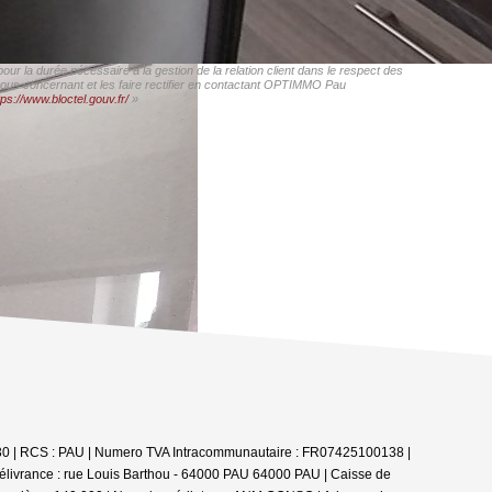
r la durée nécessaire à la gestion de la relation client dans le respect des
 vous concernant et les faire rectifier en contactant OPTIMMO Pau
tps://www.bloctel.gouv.fr/
»
0030 | RCS : PAU | Numero TVA Intracommunautaire : FR07425100138 |
délivrance : rue Louis Barthou - 64000 PAU 64000 PAU | Caisse de