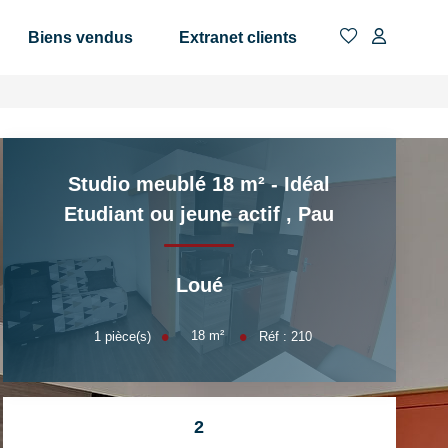
Biens vendus
Extranet clients
Studio meublé 18 m² - Idéal
Etudiant ou jeune actif
,
Pau
Loué
18
m²
1
pièce(s)
Réf :
210
2