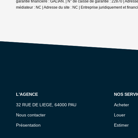
garantie financière : GALIAN. | N° de caisse de garantie : 22870 | Adres
médiateur : NC | Adresse du site : NC |
Entreprise juridiquement et finan
L'AGENCE
NOS SERVI
32 RUE DE LIEGE, 64000 PAU
Acheter
Nous contacter
Louer
Présentation
Estimer