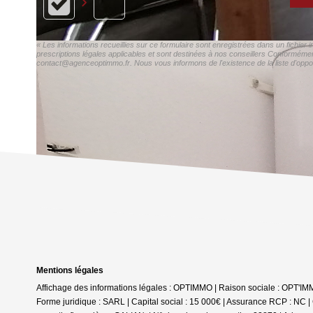
« Les informations recueillies sur ce formulaire sont enregistrées dans un fichie
prescriptions légales applicables et sont destinées à nos conseillers Conformémen
contact@agenceoptimmo.fr. Nous vous informons de l'existence de la liste d'oppos
Mentions légales
Affichage des informations légales : OPTIMMO | Raison sociale : OPT'
Forme juridique : SARL | Capital social : 15 000€ | Assurance RCP : NC |