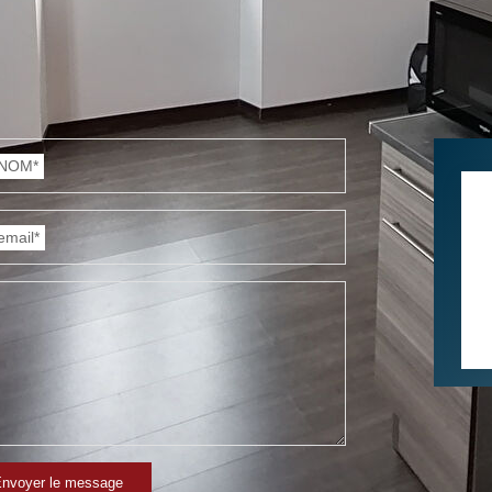
NOM*
email*
nvoyer le message