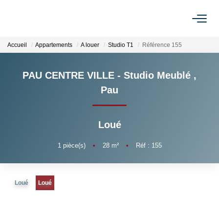
Accueil
Appartements
A louer
Studio T1
Référence 155
VENTES
PAU CENTRE VILLE - Studio Meublé
,
LOCATIONS
Pau
GESTION
Loué
ESTIMATION
1
pièce(s)
•
28
m²
•
Réf : 155
NOTRE AGENCE
Loué
Loué
BIENS VENDUS