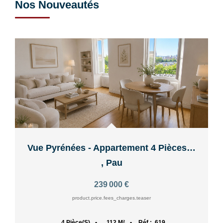
Nos Nouveautés
Vue Pyrénées - Appartement 4 Pièces - 115 M2 - Secteur...
,
Pau
239 000 €
product.price.fees_charges.teaser
112
M²
Réf :
619
4
Pièce(s)