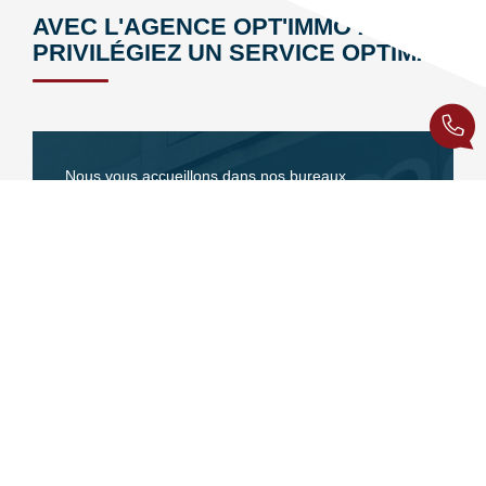
AVEC L'AGENCE OPT'IMMO À PAU,
PRIVILÉGIEZ UN SERVICE OPTIMAL
Nous vous accueillons dans nos bureaux
de
Pau
dans le département des
Pyrénées-
Atlantiques
pour vous proposer nos
services
immobiliers
:
Estimation
Vente
Location
Gestion locative
Notre
agence de proximité
dont l'équipe est en
place secteur Verdun, depuis plus de 20 ans est
disponible et a l'écoute. Tous nos agents sont
formés au quotidien dans tous les secteurs de